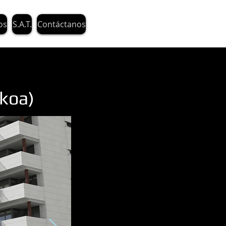
os
S.A.T.
Contáctanos
koa)