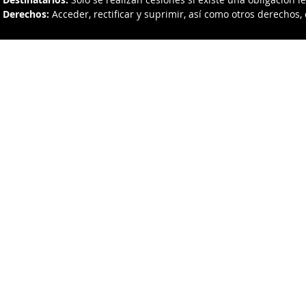
Derechos:
Acceder, rectificar y suprimir, así como otros derechos,
ELEC.M.S.O.L., S.L. Julio UrkiJo 21 bajo 20720
aviso legal
política de cookies